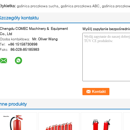
,
,
Etykietka:
gaśnica proszkowa sucha
gaśnica proszkowa ABC
gaśnica proszko
Szczegóły kontaktu
Chengdu CQMEC Machinery & Equipment
Wyślij zapytanie bezpośredni
Co., Ltd
Osoba kontaktowa:
Mr. Oliver Wang
Tel:
+86 15158730898
Faks:
86-028-85185983
Inne produkty