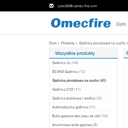
sales66@cqmec-fire.com
Dom
Dom
Produkty
Gaśnica proszkowa na sucho
Wszystkie produkty
Gaśnica UL
(14)
BS EN3 Gaśnica
(12)
Gaśnica proszkowa na sucho
(40)
Gaśnica CO2
(11)
Gaśnica piankowa i wodna
(12)
Automatyczna gaśnica
(11)
Butla gazowa bez szwu ze stali
(10)
Aluminiowa butla gazowa
(9)