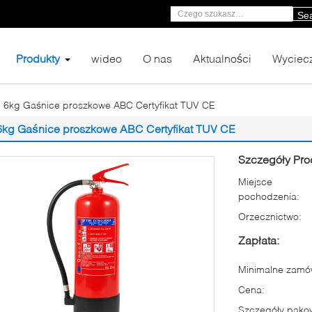
Se
Produkty
wideo
O nas
Aktualności
Wyciecz
6kg Gaśnice proszkowe ABC Certyfikat TUV CE
6kg Gaśnice proszkowe ABC Certyfikat TUV CE
Szczegóły Pro
Miejsce
pochodzenia:
Orzecznictwo:
Zapłata:
Minimalne zamów
Cena:
Szczegóły pako