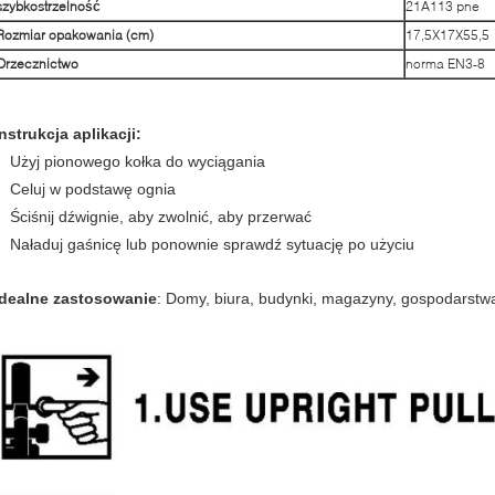
szybkostrzelność
21A113 pne
Rozmiar opakowania (cm)
17,5X17X55,5
Orzecznictwo
norma EN3-8
Instrukcja aplikacji:
Użyj pionowego kołka do wyciągania
Celuj w podstawę ognia
Ściśnij dźwignie, aby zwolnić, aby przerwać
Naładuj gaśnicę lub ponownie sprawdź sytuację po użyciu
Idealne zastosowanie
: Domy, biura, budynki, magazyny, gospodarstwa