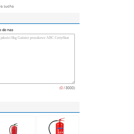
wa sucha
o do nas
(
0
/ 3000)