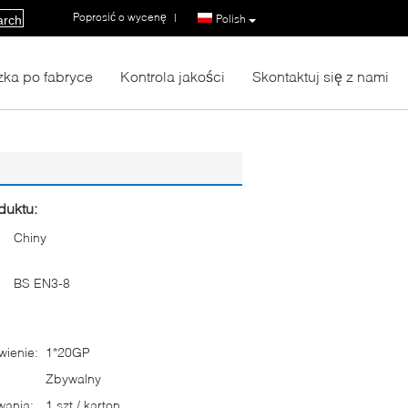
Poprosić o wycenę
|
Polish
arch
ka po fabryce
Kontrola jakości
Skontaktuj się z nami
duktu:
Chiny
BS EN3-8
ienie:
1*20GP
Zbywalny
wania:
1 szt / karton