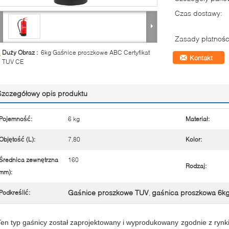
Czas dostawy:
Zasady płatnośc
Duży Obraz :
6kg Gaśnice proszkowe ABC Certyfikat
Kontakt
TUV CE
Szczegółowy opis produktu
Pojemność:
6 kg
Materiał:
Objętość (L):
7,80
Kolor:
Średnica zewnętrzna
160
Rodzaj:
mm):
Gaśnice proszkowe TUV
gaśnica proszkowa 6k
Podkreślić:
,
Ten typ gaśnicy został zaprojektowany i wyprodukowany zgodnie z rynki