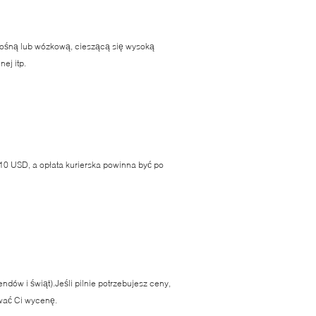
nośną lub wózkową, cieszącą się wysoką
ej itp.
 10 USD, a opłata kurierska powinna być po
dów i świąt).Jeśli pilnie potrzebujesz ceny,
ować Ci wycenę.