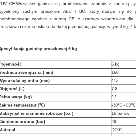
TUV CE.Wszystkie gaśnice są produkowane zgodnie z kontrolą sy
wypełniony suchym proszkiem ABC / BC, który nadaje się do 
membranowego zgodnie z normą CE, z czarnym wspornikiem dla m
proszkowa i czarna osłona do dużej przenośnej gaśnicy, w tym 3 kg, 4 k
Specyfikacja gaśnicy proszkowej 6 kg
Pojemność
6 kg
Średnica zewnętrzna (mm)
160
Wysokość cylindra (mm)
445
Objętość (L)
7.8
Pełna waga (kg)
9.3
Zakres temperatur (℃)
-30℃～60℃
Maksymalne ciśnienie robocze (bar)
16 barów
Ciśnienie próbne (bar)
29
Materiał
DC01