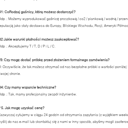
Q1
: Co
Rodzaj gaśnicy, którą możesz dostarczyć
?
dp .: Możemy wyprodukować gaśnicę proszkową / co2 / piankową / wodną / prze
eputacją jako stały dostawca do Europy, Bliskiego Wschodu, Rosji, Ameryki Północn
Q
2
:
Jakie warunki płatności możesz zaakceptować
?
dp .: Akceptujemy T / T, D / P i L / C.
3: Czy mogę dostać próbkę przed złożeniem formalnego zamówienia?
: Oczywiście, że tak.możesz otrzymać od nas bezpłatne próbki o wartości poniżej
wojej stronie.
Q
4
: Czy mamy wsparcie techniczne?
dp .: Tak, mamy profesjonalny zespół inżynierów.
 5. Jak mogę uzyskać cenę?
azwyczaj cytujemy w ciągu 24 godzin od otrzymania zapytania (z wyjątkiem weeken
yślij do nas e-mail lub skontaktuj się z nami w inny sposób, abyśmy mogli zaofer