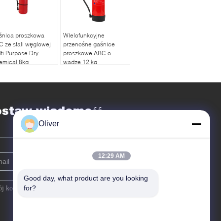
śnica proszkowa
Wielofunkcyjne
 ze stali węglowej
przenośne gaśnice
ti Purpose Dry
proszkowe ABC o
emical 8kg
wadze 12 kg
Zatwierdzone przez
TUV CE
ostaw wiadomość
Oliver
12:29 AM
Good day, what product are you looking 
for?