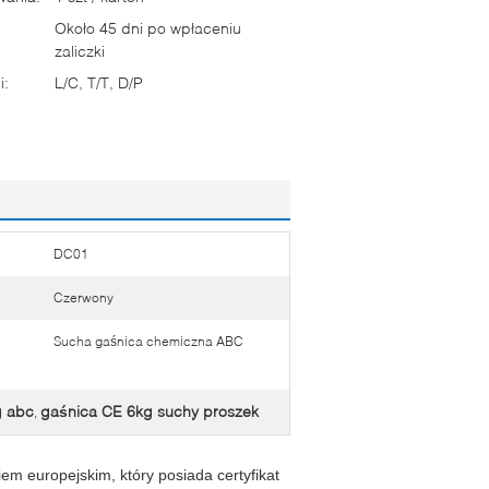
Około 45 dni po wpłaceniu
zaliczki
i:
L/C, T/T, D/P
DC01
Czerwony
Sucha gaśnica chemiczna ABC
g abc
gaśnica CE 6kg suchy proszek
,
em europejskim, który posiada certyfikat