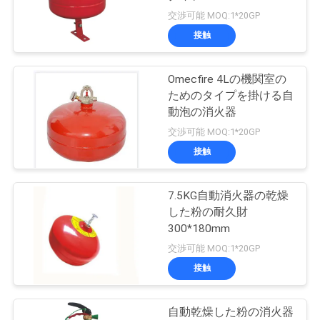
旅
交渉可能 MOQ:1*20GP
行
接触
13
Omecfire 4Lの機関室の
品
泡および水消火器
ためのタイプを掛ける自
質
動泡の消火器
交渉可能 MOQ:1*20GP
管
接触
理
7.5KG自動消火器の乾燥
11
した粉の耐久財
私
300*180mm
自動消火器
達
交渉可能 MOQ:1*20GP
接触
に
連
自動乾燥した粉の消火器