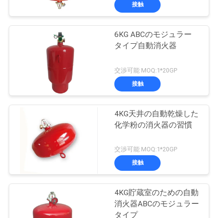
デ
接触
オ
6KG ABCのモジュラー
41
タイプ自動消火器
私
乾燥した粉の消火器
達
交渉可能 MOQ:1*20GP
接触
に
つ
4KG天井の自動乾燥した
化学粉の消火器の習慣
い
12
て
交渉可能 MOQ:1*20GP
接触
二酸化炭素の消火器
工
4KG貯蔵室のための自動
場
消火器ABCのモジュラー
タイプ