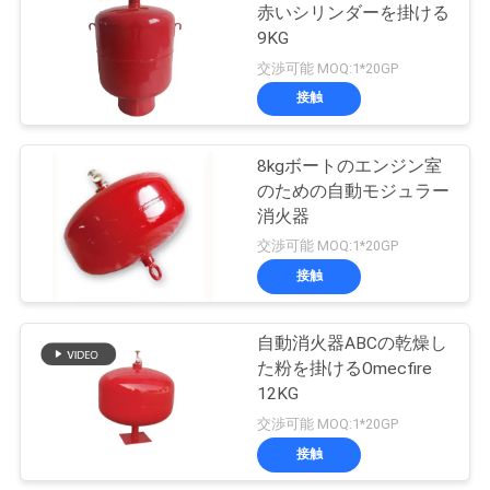
赤いシリンダーを掛ける
絡
9KG
10
し
交渉可能 MOQ:1*20GP
継ぎ目が無い鋼鉄ガ
接触
な
ス ポンプ
さ
8kgボートのエンジン室
のための自動モジュラー
い
消火器
交渉可能 MOQ:1*20GP
ニ
接触
10
ュ
自動消火器ABCの乾燥し
アルミガスボンベ
ー
た粉を掛けるOmecfire
12KG
ス
交渉可能 MOQ:1*20GP
接触
引