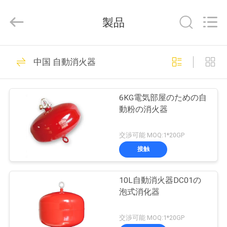
-
2026
Chengdu
製品
CQMEC
Machinery
& Equipment
Co.,
家
Ltd .
15
All
中国 自動消火器
Rights
Reserved.
ULの消火器
プ
6KG電気部屋のための自
ロ
動粉の消火器
ダ
交渉可能 MOQ:1*20GP
ク
接触
13
ト
10L自動消火器DC01の
BS EN3の消火器
泡式消化器
ビ
交渉可能 MOQ:1*20GP