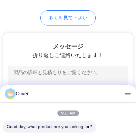
用
24
多くを見て下さい
消火ホースおよび
を
要
ノズルおよびカッ
求
メッセージ
プリング
折り返しご連絡いたします！
し
な
13
さ
消火ホースの巻き枠
い
Oliver
および消火器のキ
ャビネット
5:23 AM
地
図
Good day, what product are you looking for?