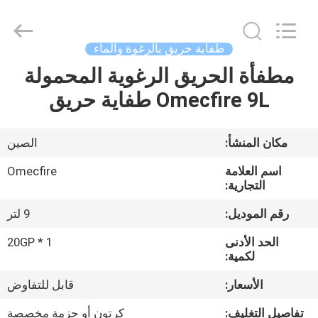
CQMEC
Machinery
& Equipment
Co.,
Ltd .
طفاية حريق بالرغوة والماء
All
Rights
مطفأة الحريق الرغوية المحمولة
مسكن
Reserved.
Omecfire 9L طفاية حريق
منتجات
مكان المنشأ:
الصين
أشرطة
اسم العلامة
Omecfire
فيديو
التجارية:
رقم الموديل:
9 لتر
معلومات
الحد الأدنى
1 * 20GP
عنا
لكمية:
الأسعار:
قابل للتفاوض
جولة
تفاصيل التغليف:
كرتون أو حزمة مخصصة