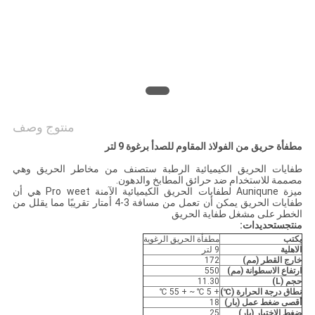
خريطة
الموقع
سياسة
الخصوصية
منتوج وصف
مطفأة حريق من الفولاذ المقاوم للصدأ برغوة 9 لتر
طفايات الحريق الكيميائية الرطبة ستصنف من مخاطر الحريق وهي
مصممة للاستخدام ضد حرائق المطابخ والدهون.
ميزة Auniqune لطفايات الحريق الكيميائية الآمنة Pro weet هي أن
طفايات الحريق يمكن أن تعمل من مسافة 3-4 أمتار تقريبًا مما يقلل من
الخطر على مشغل طفاية الحريق
منتج
س
تحديدات
:
يكتب
مطفأة الحريق الرغوية
الاهلية
9 لتر
خارج القطر (مم)
172
ارتفاع الاسطوانة (مم)
550
حجم (L)
11.30
نطاق درجة الحرارة (℃)
+ 5 ℃ ~ + 55 ℃
أقصى ضغط عمل (بار)
18
ضغط الاختبار (بار)
25