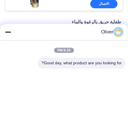
الاتصال
طفاية حريق بالرغوة والماء
Oliver
6L Class K نوع طفاية حريق الفولاذ المقاوم للصدأ للمطبخ
طفاية الرغوة المحمولة DC01 St12 9L اسطوانة حمراء
9:35 PM
مطفأة الحريق الرغوية المحمولة Omecfire 9L طفاية حريق
Good day, what product are you looking for?
فئات شعبية
جميع
طفاية حريق BS EN3
طفاية حريق UL
طفاية حريق ثاني 
طفاية حريق بودرة 
أكسيد الكربون
جافة
مطفأة حريق 
طفاية حريق بالرغوة 