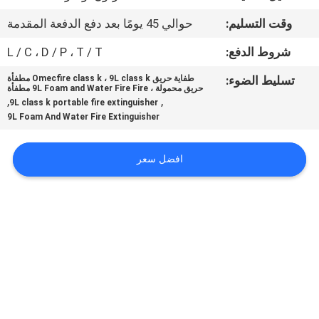
في
وقت التسليم:
حوالي 45 يومًا بعد دفع الدفعة المقدمة
المعمل
شروط الدفع:
L / C ، D / P ، T / T
مراقبة
تسليط الضوء:
طفاية حريق Omecfire class k ، 9L class k مطفأة
حريق محمولة ، 9L Foam and Water Fire Fire مطفأة
الجودة
,
,
9L class k portable fire extinguisher
9L Foam And Water Fire Extinguisher
اتصل
افضل سعر
بنا
أخبار
اطلب
اقتباس