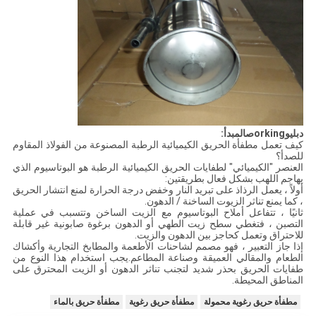
دبليو
orking
ص
المبدأ
:
كيف تعمل مطفأة الحريق الكيميائية الرطبة المصنوعة من الفولاذ المقاوم
للصدأ؟
العنصر "الكيميائي" لطفايات الحريق الكيميائية الرطبة هو البوتاسيوم الذي
يهاجم اللهب بشكل فعال بطريقتين:
أولاً ، يعمل الرذاذ على تبريد النار وخفض درجة الحرارة لمنع انتشار الحريق
، كما يمنع تناثر الزيوت الساخنة / الدهون.
ثانيًا ، تتفاعل أملاح البوتاسيوم مع الزيت الساخن وتتسبب في عملية
التصبن ، فتغطي سطح زيت الطهي أو الدهون برغوة صابونية غير قابلة
للاحتراق وتعمل كحاجز بين الدهون والزيت.
إذا جاز التعبير ، فهو مصمم لشاحنات الأطعمة والمطابخ التجارية وأكشاك
الطعام والمقالي العميقة وصناعة المطاعم.يجب استخدام هذا النوع من
طفايات الحريق بحذر شديد لتجنب تناثر الدهون أو الزيت المحترق على
المناطق المحيطة.
مطفأة حريق رغوية محمولة
مطفأة حريق رغوية
مطفأة حريق بالماء