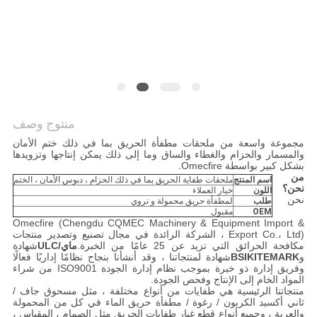
خريطة
الموقع
سياسة
الخصوصية
منتوج وصف
مجموعة واسعة من ملحقات مطفأة الحريق بما في ذلك ختم الأمان
والمسمار والحزام والغطاء والساق وما إلى ذلك يمكن إنتاجها وتزويدها
بشكل كبير بواسطة Omecfire.
من
اسم المنتج
ملحقات طفاية الحريق بما في ذلك الحزام ، دبوس الأمان ، الختم
نحن؟
اللون
خيار العملاء
نحن
طلب
لمطفأة حريق محمولة و تروي
OEM
مقبول
Omecfire (Chengdu CQMEC Machinery & Equipment Import &
Export Co.، Ltd) ، الشركة الرائدة في مجال تصنيع وتصدير منتجات
مكافحة الحرائق التي تزيد عن 25 عامًا من الخبرة.
ماي
/
ULC
شهادة
و
KITEMARK
BSI
شهادة لمنتجاتنا ، وقد أنشأنا بنجاح نظامًا إداريًا فعالًا
وفريق إدارة ذو خبرة بموجب نظام إدارة الجودة ISO9001 من شراء
المواد الخام إلى الإنتاج وفحص الجودة.
منتجاتنا الرئيسية هي طفايات من أنواع مختلفة ، مثل مسحوق جاف /
ثاني أكسيد الكربون / رغوة / مطفأة حريق الماء في كل من المحمولة
والعربة ، وجميع أنواع قطع غيار طفايات الحريق مثل الصمام ، المقياس ،