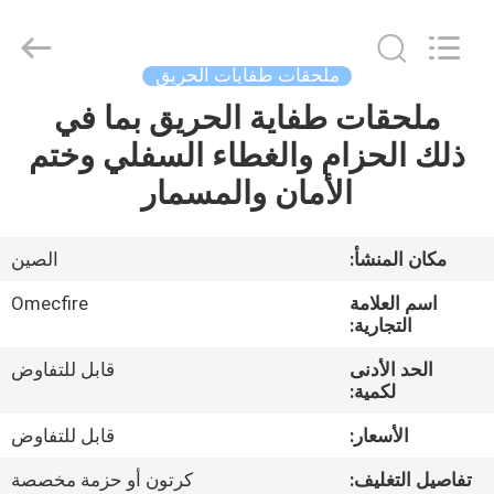
CQMEC
Machinery
& Equipment
Co.,
Ltd .
ملحقات طفايات الحريق
All
Rights
ملحقات طفاية الحريق بما في
مسكن
Reserved.
ذلك الحزام والغطاء السفلي وختم
منتجات
الأمان والمسمار
أشرطة
مكان المنشأ:
الصين
فيديو
اسم العلامة
Omecfire
التجارية:
معلومات
الحد الأدنى
قابل للتفاوض
لكمية:
عنا
الأسعار:
قابل للتفاوض
جولة
تفاصيل التغليف:
كرتون أو حزمة مخصصة