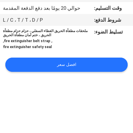
في
وقت التسليم:
حوالي 20 يومًا بعد دفع الدفعة المقدمة
المعمل
شروط الدفع:
L / C ، T / T ، D / P
مراقبة
تسليط الضوء:
ملحقات مطفأة الحريق الغطاء السفلي ، حزام حزام مطفأة
الحريق ، ختم أمان مطفأة الحريق
,
,
الجودة
fire extinguisher belt strap
fire extinguisher safety seal
اتصل
افضل سعر
بنا
أخبار
اطلب
اقتباس