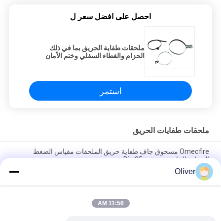
احصل على افضل سعر ل
ملحقات طفاية الحريق بما في ذلك
الحزام والغطاء السفلي وختم الأمان
والمسمار
استمر
ملحقات طفايات الحريق
Omecfire مسحوق جاف طفاية حريق الملحقات مقياس الضغط
الحجاب الحاجز نوع Dia 35mm
Oliver
طفاية حريق CO2 مسحوق جاف EPDM PVC القرن وخرطوم أسود
أصفر
11:56 AM
رغوة DCP والمياه CO2 طفاية حريق صمام الفولاذ المقاوم للصدأ غير
قابل للصدأ